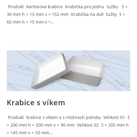
Produkt kartonova krabice Krabička pro jednu tužku š =
30 mm h = 15 mm v = 152 mm Krabička na dvě tužky š =
60 mm h = 15 mm v =…
Krabice s víkem
Produkt krabice s víkem a s možností potisku Velikost 01 š
= 200 mm h = 200 mm v = 90 mm Velikost 02 š = 205 mm h
= 145 mm v = 33 mm…