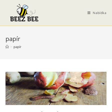
Přejít
k
Nabídka
obsahu
papír
>
papír