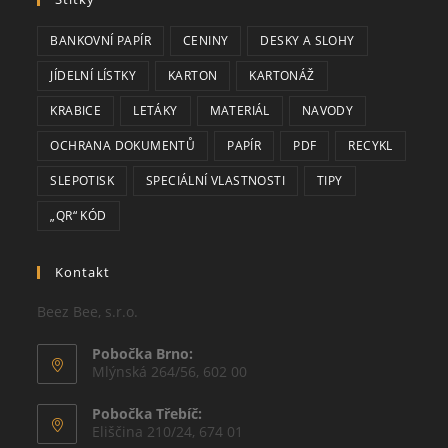
BANKOVNÍ PAPÍR
CENINY
DESKY A SLOHY
JÍDELNÍ LÍSTKY
KARTON
KARTONÁŽ
KRABICE
LETÁKY
MATERIÁL
NAVODY
OCHRANA DOKUMENTŮ
PAPÍR
PDF
RECYKL
SLEPOTISK
SPECIÁLNÍ VLASTNOSTI
TIPY
„QR“ KÓD
Kontakt
Beez Bee, s.r.o.
Pobočka Brno:
Mlýnská 264/56, 602 00
Pobočka Třebíč:
Eliščina 210/24, 674 01