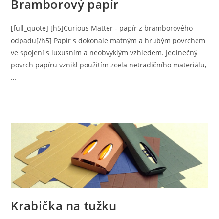
Bramborový papír
[full_quote] [h5]Curious Matter - papír z bramborového
odpadu[/h5] Papír s dokonale matným a hrubým povrchem
ve spojení s luxusním a neobvyklým vzhledem. Jedinečný
povrch papíru vznikl použitím zcela netradičního materiálu,
…
Krabička na tužku