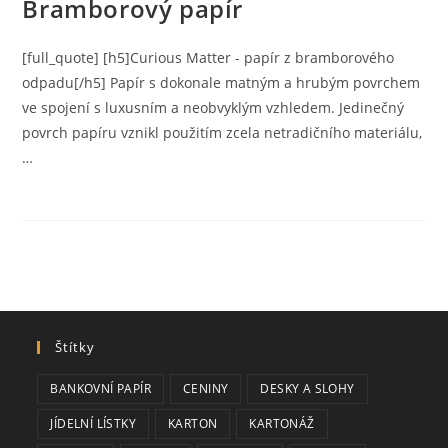
Bramborový papír
[full_quote] [h5]Curious Matter - papír z bramborového
odpadu[/h5] Papír s dokonale matným a hrubým povrchem
ve spojení s luxusním a neobvyklým vzhledem. Jedinečný
povrch papíru vznikl použitím zcela netradičního materiálu,
…
Štítky
BANKOVNÍ PAPÍR
CENINY
DESKY A SLOHY
JÍDELNÍ LÍSTKY
KARTON
KARTONÁŽ