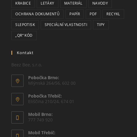
KRABICE
LETÁKY
MATERIÁL
NAVODY
OCHRANA DOKUMENTŮ
PAPÍR
PDF
RECYKL
SLEPOTISK
SPECIÁLNÍ VLASTNOSTI
TIPY
„QR“ KÓD
Kontakt
Beez Bee, s.r.o.
Pobočka Brno:
Mlýnská 264/56, 602 00
Pobočka Třebíč:
Eliščina 210/24, 674 01
Mobil Brno:
777 749 920
Mobil Třebíč: