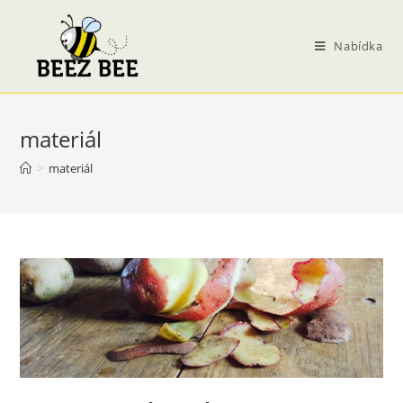
Přejít
k
Nabídka
obsahu
materiál
>
materiál