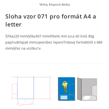
Sloha, klopová deska
Sloha vzor 071 pro formát A4 a
letter
Šířka220 mmVýška307 mmHřbet6 mm (cca 60 listů 80g
papíru)Klopy6 mmLepeníbez lepeníTiskový formát650 x 480
mmVýřez na vizitku1x