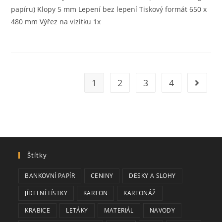
papíru) Klopy 5 mm Lepení bez lepení Tiskový formát 650 x
480 mm Výřez na vizitku 1x
1
2
3
4
Jít na d
Štítky
BANKOVNÍ PAPÍR
CENINY
DESKY A SLOHY
JÍDELNÍ LÍSTKY
KARTON
KARTONÁŽ
KRABICE
LETÁKY
MATERIÁL
NAVODY