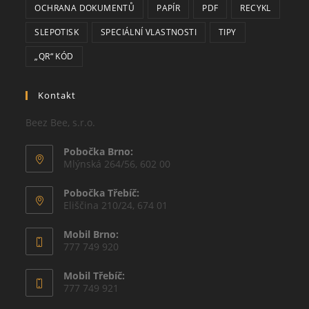
OCHRANA DOKUMENTŮ
PAPÍR
PDF
RECYKL
SLEPOTISK
SPECIÁLNÍ VLASTNOSTI
TIPY
„QR“ KÓD
Kontakt
Beez Bee, s.r.o.
Pobočka Brno:
Mlýnská 264/56, 602 00
Pobočka Třebíč:
Eliščina 210/24, 674 01
Mobil Brno:
777 749 920
Mobil Třebíč:
777 749 921