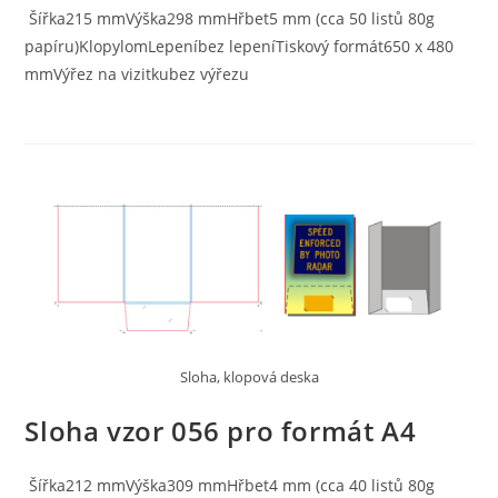
Šířka215 mmVýška298 mmHřbet5 mm (cca 50 listů 80g
papíru)KlopylomLepeníbez lepeníTiskový formát650 x 480
mmVýřez na vizitkubez výřezu
Sloha, klopová deska
Sloha vzor 056 pro formát A4
Šířka212 mmVýška309 mmHřbet4 mm (cca 40 listů 80g