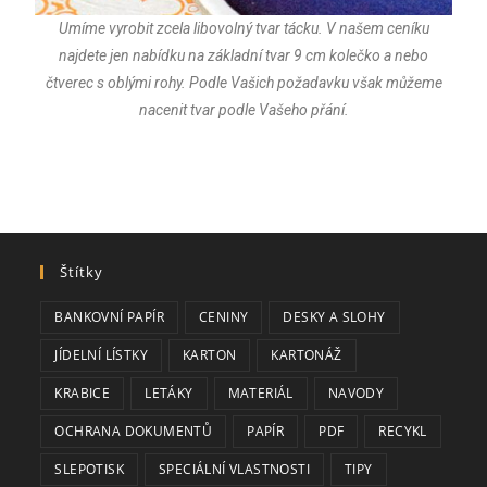
Umíme vyrobit zcela libovolný tvar tácku. V našem ceníku
najdete jen nabídku na základní tvar 9 cm kolečko a nebo
čtverec s oblými rohy. Podle Vašich požadavku však můžeme
nacenit tvar podle Vašeho přání.
Štítky
BANKOVNÍ PAPÍR
CENINY
DESKY A SLOHY
JÍDELNÍ LÍSTKY
KARTON
KARTONÁŽ
KRABICE
LETÁKY
MATERIÁL
NAVODY
OCHRANA DOKUMENTŮ
PAPÍR
PDF
RECYKL
SLEPOTISK
SPECIÁLNÍ VLASTNOSTI
TIPY