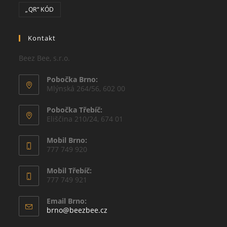
„QR“ KÓD
Kontakt
Beez Bee, s.r.o.
Pobočka Brno:
Mlýnská 264/56, 602 00
Pobočka Třebíč:
Eliščina 210/24, 674 01
Mobil Brno:
777 749 920
Mobil Třebíč:
777 749 921
Email Brno:
brno@beezbee.cz