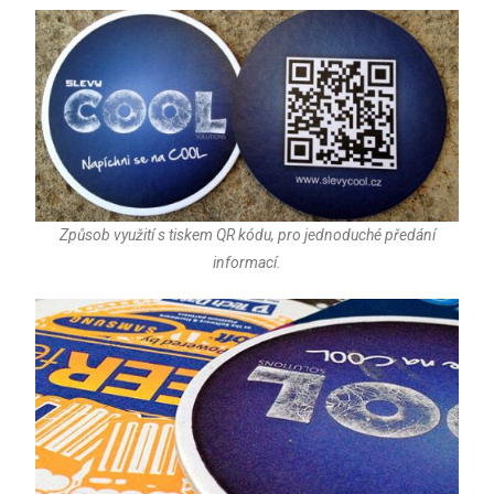
Způsob využití s tiskem QR kódu, pro jednoduché předání
informací.