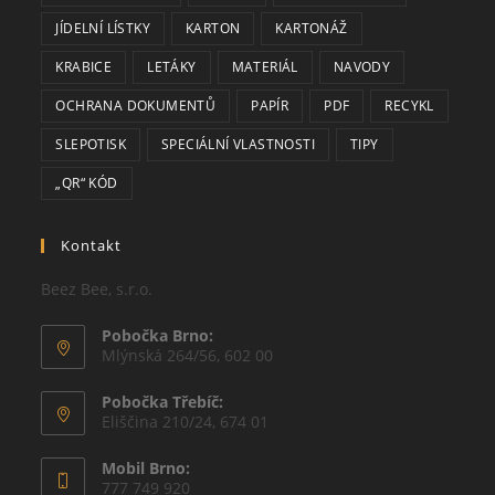
JÍDELNÍ LÍSTKY
KARTON
KARTONÁŽ
KRABICE
LETÁKY
MATERIÁL
NAVODY
OCHRANA DOKUMENTŮ
PAPÍR
PDF
RECYKL
SLEPOTISK
SPECIÁLNÍ VLASTNOSTI
TIPY
„QR“ KÓD
Kontakt
Beez Bee, s.r.o.
Pobočka Brno:
Mlýnská 264/56, 602 00
Pobočka Třebíč:
Eliščina 210/24, 674 01
Mobil Brno:
777 749 920