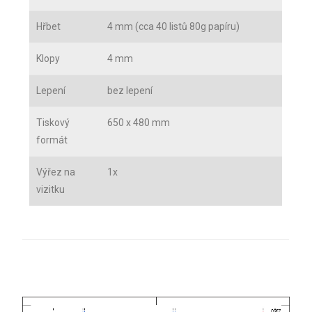
Hřbet
4 mm (cca 40 listů 80g papíru)
Klopy
4 mm
Lepení
bez lepení
Tiskový
650 x 480 mm
formát
Výřez na
1x
vizitku