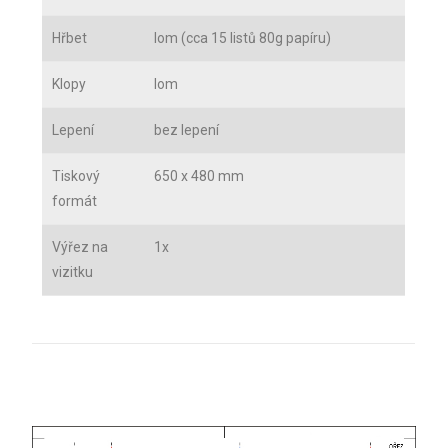
Hřbet
lom (cca 15 listů 80g papíru)
Klopy
lom
Lepení
bez lepení
Tiskový
650 x 480 mm
formát
Výřez na
1x
vizitku