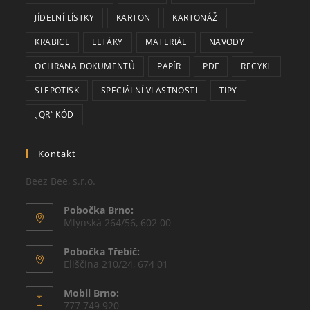
JÍDELNÍ LÍSTKY
KARTON
KARTONÁŽ
KRABICE
LETÁKY
MATERIÁL
NAVODY
OCHRANA DOKUMENTŮ
PAPÍR
PDF
RECYKL
SLEPOTISK
SPECIÁLNÍ VLASTNOSTI
TIPY
„QR“ KÓD
Kontakt
Beez Bee, s.r.o.
Pobočka Brno:
Mlýnská 264/56, 602 00
Pobočka Třebíč:
Eliščina 210/24, 674 01
Mobil Brno:
777 749 920