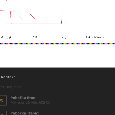
Kontakt
ez Bee, s.r.o.
Pobočka Brno:
Mlýnská 264/56, 602 00
Pobočka Třebíč: