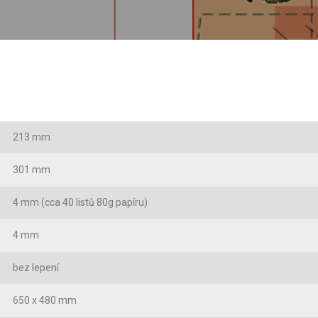
213 mm
301 mm
4 mm (cca 40 listů 80g papíru)
4 mm
bez lepení
650 x 480 mm