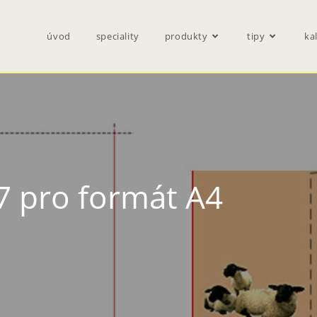
úvod
speciality
produkty
tipy
ka
7 pro formát A4