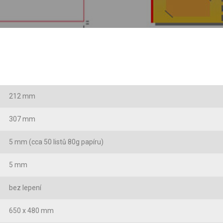
212 mm
307 mm
5 mm (cca 50 listů 80g papíru)
5 mm
bez lepení
650 x 480 mm