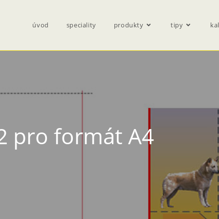
úvod
speciality
produkty
tipy
ka
2 pro formát A4