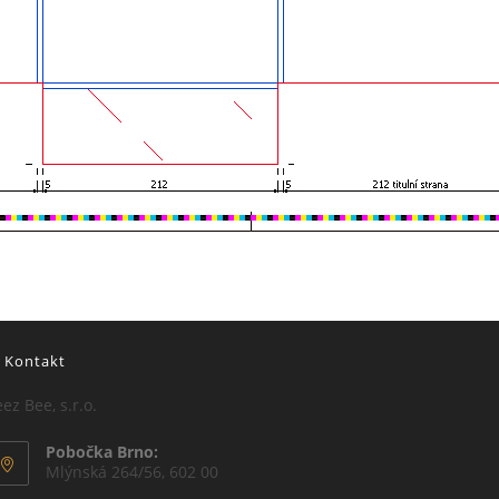
Kontakt
ez Bee, s.r.o.
Pobočka Brno:
Mlýnská 264/56, 602 00