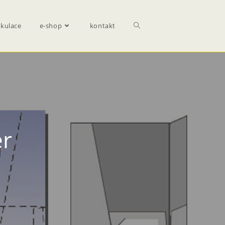
lkulace
e-shop
kontakt
er