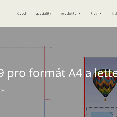
úvod
speciality
produkty
tipy
ka
9 pro formát A4 a lett
tter