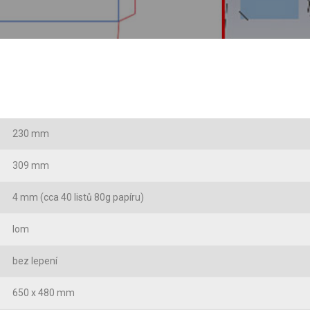
230 mm
309 mm
4 mm (cca 40 listů 80g papíru)
lom
bez lepení
650 x 480 mm