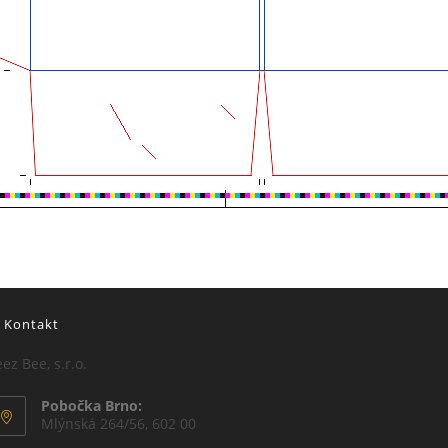
Kontakt
ez Bee, s.r.o.
Pobočka Brno:
Mlýnská 264/56, 602 00