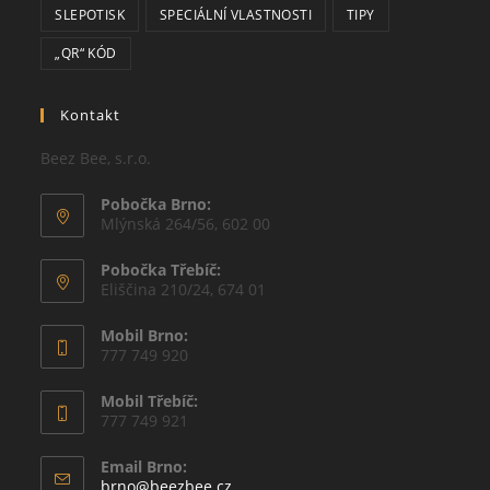
SLEPOTISK
SPECIÁLNÍ VLASTNOSTI
TIPY
„QR“ KÓD
Kontakt
Beez Bee, s.r.o.
Pobočka Brno:
Mlýnská 264/56, 602 00
Pobočka Třebíč:
Eliščina 210/24, 674 01
Mobil Brno:
777 749 920
Mobil Třebíč:
777 749 921
Email Brno:
Opens
brno@beezbee.cz