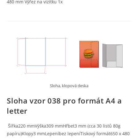
480 mm Výřez na vizitku 1x
Sloha, klopová deska
Sloha vzor 038 pro formát A4 a
letter
Šířka220 mmVýška309 mmHřbet3 mm (cca 30 listů 80g
papíru)Klopy3 mmLepeníbez lepeníTiskový formát650 x 480