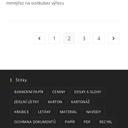
mmVýřez na vizitkubez výřezu
1
2
3
4
Jít na předchozí stránku
Jít na d
Štítky
BANKOVNÍ PAPÍR
CENINY
DESKY A SLOHY
JÍDELNÍ LÍSTKY
KARTON
KARTONÁŽ
KRABICE
LETÁKY
MATERIÁL
NAVODY
OCHRANA DOKUMENTŮ
PAPÍR
PDF
RECYKL