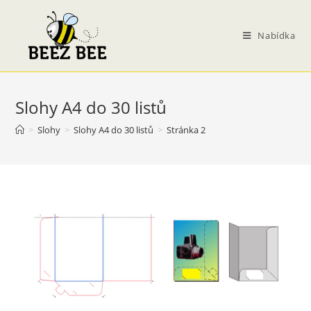
Přejít
k
Nabídka
obsahu
Slohy A4 do 30 listů
>
Slohy
>
Slohy A4 do 30 listů
>
Stránka 2